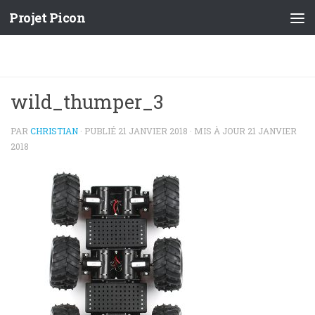
Projet Picon
wild_thumper_3
PAR
CHRISTIAN
· PUBLIÉ
21 JANVIER 2018
· MIS À JOUR
21 JANVIER
2018