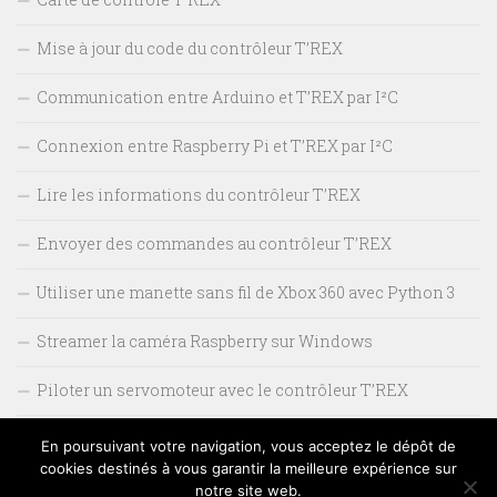
Mise à jour du code du contrôleur T’REX
Communication entre Arduino et T’REX par I²C
Connexion entre Raspberry Pi et T’REX par I²C
Lire les informations du contrôleur T’REX
Envoyer des commandes au contrôleur T’REX
Utiliser une manette sans fil de Xbox 360 avec Python 3
Streamer la caméra Raspberry sur Windows
Piloter un servomoteur avec le contrôleur T’REX
Monter un pan/tilt sur la caméra
En poursuivant votre navigation, vous acceptez le dépôt de
cookies destinés à vous garantir la meilleure expérience sur
notre site web.