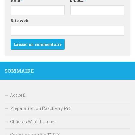
Nom
*
E-mail
*
Site web
SOMMAIRE
Accueil
Préparation du Raspberry Pi 3
Châssis Wild thumper
Carte de contrôle T’REX