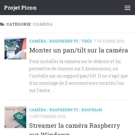
Projet Picon
CATÉGORIE :
CAMÉRA
CAMÉRA
/
RASPBERRY PI
/
TREX
7 OCTOBRE 2018
Monter un pan/tilt sur la caméra
Pour installer la caméra sur le châssis et lui
permettre de tourner sur 2 dimensions, on
l’installe sur un support pan/tilt. Il ne s’agit que
d’un montage de 2 servomoteurs montés l’un
sur l’autre....
CAMÉRA
/
RASPBERRY PI
/
RASPBIAN
2 SEPTEMBRE 2018
Streamer la caméra Raspberry
sur Windows