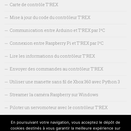
Carte de contrôle T’REX
Mise à jour du code du contrôleur T’REX
Communication entre Arduino et T’REX par I²C
Connexion entre Raspberry Pi et T’REX par I²C
Lire les informations du contrôleur T’REX
Envoyer des commandes au contrôleur T’REX
Utiliser une manette sans fil de Xbox 360 avec Python 3
Streamer la caméra Raspberry sur Windows
Piloter un servomoteur avec le contrôleur T’REX
Monter un pan/tilt sur la caméra
En poursuivant votre navigation, vous acceptez le dépôt de
cookies destinés à vous garantir la meilleure expérience sur