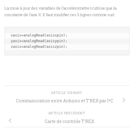
La mise à jour des variables de l’accéléromètre n’utilise que la
constante de l’axe X. Il faut modifier ces 3 lignes comme suit :
xaxis=analogRead(axisxpin);

yaxis=analogRead(axisypin);

zaxis=analogRead(axiszpin);
ARTICLE SUIVANT
Communication entre Arduino et T’REX par I²C
ARTICLE PRÉCÉDENT
Carte de contrôle T’REX