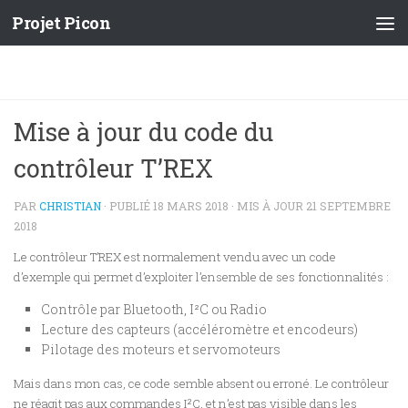
Projet Picon
Mise à jour du code du
contrôleur T’REX
PAR
CHRISTIAN
· PUBLIÉ
18 MARS 2018
· MIS À JOUR
21 SEPTEMBRE
2018
Le contrôleur T’REX est normalement vendu avec un code
d’exemple qui permet d’exploiter l’ensemble de ses fonctionnalités :
Contrôle par Bluetooth, I²C ou Radio
Lecture des capteurs (accéléromètre et encodeurs)
Pilotage des moteurs et servomoteurs
Mais dans mon cas, ce code semble absent ou erroné. Le contrôleur
ne réagit pas aux commandes I²C, et n’est pas visible dans les