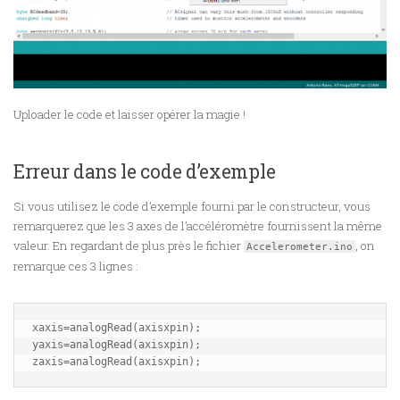
Uploader le code et laisser opérer la magie !
Erreur dans le code d’exemple
Si vous utilisez le code d’exemple fourni par le constructeur, vous
remarquerez que les 3 axes de l’accéléromètre fournissent la même
valeur. En regardant de plus près le fichier
, on
Accelerometer.ino
remarque ces 3 lignes :
xaxis=analogRead(axisxpin);

yaxis=analogRead(axisxpin);

zaxis=analogRead(axisxpin);