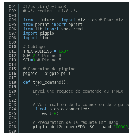
001
#!/usr/bin/python3
002
# -*- coding: utf-8 -*-
003
004
from
__future__ 
import
division 
# Pour divisio
005
from
pprint 
import
pprint
006
from
lib 
import
xbox_read
007
import
pigpio
008
import
time
009
010
# Cablage
011
TREX_ADDRESS 
=
0x07
012
SDA
=
2
# Pin no 3
013
SCL
=
3
# Pin no 5
014
015
# Connexion de pigpiod
016
pigpio 
=
pigpio.pi()
017
018
def
trex_command():
019
'''
020
Envoi une requete de commande au T'REX
021
'''
022
023
# Verification de la connexion de pigpiod
024
if
not
pigpio.connected:
025
exit(
0
)
026
027
# Preparation de la requete Bit Bang
028
pigpio.bb_i2c_open(SDA, SCL, baud
=
100000
)
029