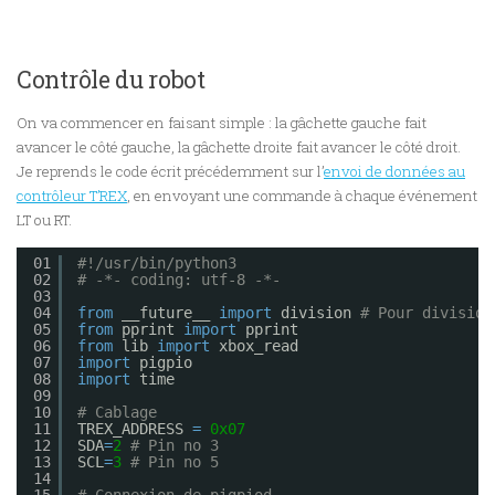
Contrôle du robot
On va commencer en faisant simple : la gâchette gauche fait
avancer le côté gauche, la gâchette droite fait avancer le côté droit.
Je reprends le code écrit précédemment sur l’
envoi de données au
contrôleur T’REX
, en envoyant une commande à chaque événement
LT ou RT.
01
#!/usr/bin/python3
02
# -*- coding: utf-8 -*-
03
04
from
__future__ 
import
division 
# Pour division
05
from
pprint 
import
pprint
06
from
lib 
import
xbox_read
07
import
pigpio
08
import
time
09
10
# Cablage
11
TREX_ADDRESS 
=
0x07
12
SDA
=
2
# Pin no 3
13
SCL
=
3
# Pin no 5
14