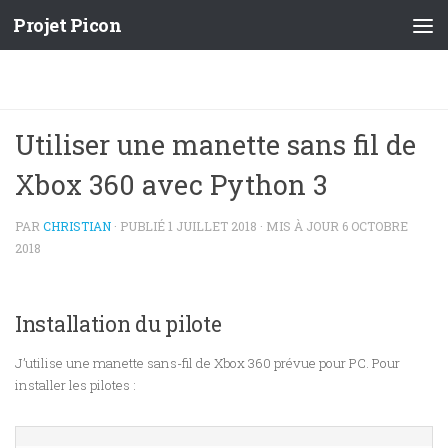
Projet Picon
Utiliser une manette sans fil de
Xbox 360 avec Python 3
PAR
CHRISTIAN
· PUBLIÉ
1 JUILLET 2018
· MIS À JOUR
6 OCTOBRE
2018
Installation du pilote
J’utilise une manette sans-fil de Xbox 360 prévue pour PC. Pour
installer les pilotes :