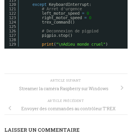
120
except
KeyboardInterrupt:
121
# Arret d'urgence
122
left_motor_speed 
=
0
123
right_motor_speed 
=
0
124
trex_command()
125
126
# Deconnexion de pigpiod
127
pigpio.stop()
128
129
print
(
"\nAdieu monde cruel"
)
ARTICLE SUIVANT
Streamer la caméra Raspberry sur Windows
ARTICLE PRÉCÉDENT
Envoyer des commandes au contrôleur T’REX
LAISSER UN COMMENTAIRE