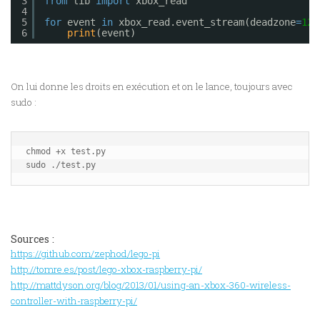
3
from
lib 
import
xbox_read
4
5
for
event 
in
xbox_read.event_stream(deadzone
=
120
6
print
(event)
On lui donne les droits en exécution et on le lance, toujours avec
sudo :
chmod +x test.py

Sources :
https://github.com/zephod/lego-pi
http://tomre.es/post/lego-xbox-raspberry-pi/
http://mattdyson.org/blog/2013/01/using-an-xbox-360-wireless-
controller-with-raspberry-pi/