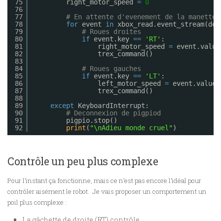
75
right_motor_speed 
=
0
76
77
# En attente d'evenement de la manette
78
for
event 
in
xbox_read.event_stream(dea
79
# Roues droites
80
if
event.key 
=
=
'RT'
:
81
right_motor_speed 
=
event.value
82
trex_command()
83
84
# Roues gauches
85
if
event.key 
=
=
'LT'
:
86
left_motor_speed 
=
event.value 
87
trex_command()
88
89
except
KeyboardInterrupt:
90
# Deconnexion de pigpiod
91
pigpio.stop()
92
print
(
"\nAdieu monde cruel"
)    
Contrôle un peu plus complexe
Pour l’instant ça fonctionne, mais ce n’est pas encore l’idéal pour
contrôler aisément le robot. Je vais proposer un comportement un
poil plus complexe :
La gâchette de droite (RT) contrôle