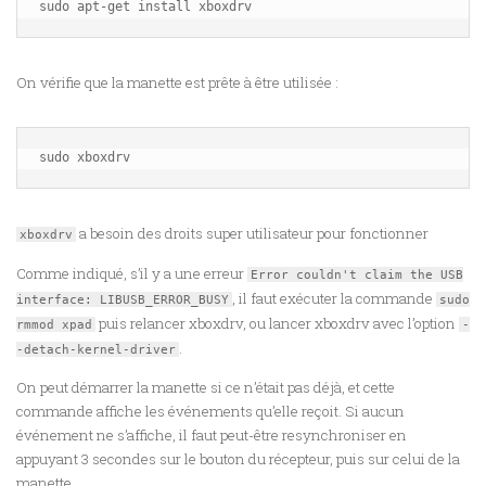
On vérifie que la manette est prête à être utilisée :
a besoin des droits super utilisateur pour fonctionner
xboxdrv
Comme indiqué, s’il y a une erreur
Error couldn't claim the USB
, il faut exécuter la commande
interface: LIBUSB_ERROR_BUSY
sudo
puis relancer xboxdrv, ou lancer xboxdrv avec l’option
rmmod xpad
-
.
-detach-kernel-driver
On peut démarrer la manette si ce n’était pas déjà, et cette
commande affiche les événements qu’elle reçoit. Si aucun
événement ne s’affiche, il faut peut-être resynchroniser en
appuyant 3 secondes sur le bouton du récepteur, puis sur celui de la
manette.