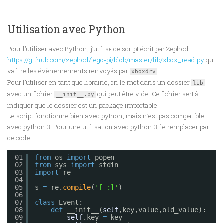
Utilisation avec Python
Pour l’utiliser avec Python, j’utilise ce script écrit par Zephod :
https://github.com/zephod/lego-pi/blob/master/lib/xbox_read.py
qui
va lire les évènemements renvoyés par
xboxdrv
Pour l’utiliser en tant que librairie, on le met dans un dossier
lib
avec un fichier
qui peut être vide. Ce fichier sert à
__init__.py
indiquer que le dossier est un package importable.
Le script fonctionne bien avec python, mais n’est pas compatible
avec python 3. Pour une utilisation avec python 3, le remplacer par
ce code :
01
from
os 
import
popen
02
from
sys 
import
stdin
03
import
re
04
05
s 
=
re.
compile
(
'[ :]'
)
06
07
class
Event:
08
def
__init__(
self
,key,value,old_value):
09
self
.key 
=
key