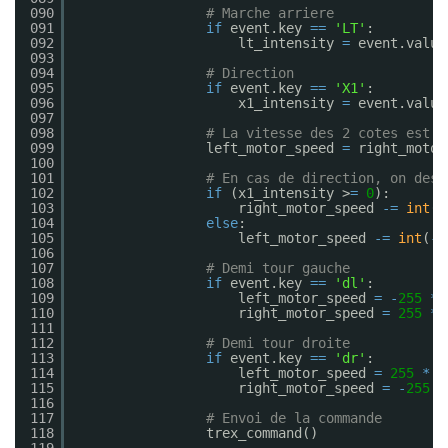
090
# Marche arriere
091
if
event.key 
=
=
'LT'
:
092
lt_intensity 
=
event.value
093
094
# Direction
095
if
event.key 
=
=
'X1'
:
096
x1_intensity 
=
event.value
097
098
# La vitesse des 2 cotes est p
099
left_motor_speed 
=
right_motor
100
101
# En cas de direction, on desc
102
if
(x1_intensity >
=
0
):
103
right_motor_speed 
-
=
int
(x
104
else
:
105
left_motor_speed 
-
=
int
(
-
x
106
107
# Demi tour gauche
108
if
event.key 
=
=
'dl'
:
109
left_motor_speed 
=
-
255
*
110
right_motor_speed 
=
255
*
111
112
# Demi tour droite
113
if
event.key 
=
=
'dr'
:
114
left_motor_speed 
=
255
*
e
115
right_motor_speed 
=
-
255
*
116
117
# Envoi de la commande
118
trex_command()
119