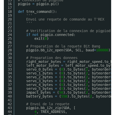
15
# Connexion de pigpiod
16
pigpio 
=
pigpio.pi()
17
18
def
trex_command():
19
'''
20
Envoi une requete de commande au T'REX
21
'''
22
23
# Verification de la connexion de pigpiod
24
if
not
pigpio.connected:
25
exit(
0
)
26
27
# Preparation de la requete Bit Bang
28
pigpio.bb_i2c_open(SDA, SCL, baud
=
100000
)
29
30
# Preparation des donnees
31
right_motor_bytes 
=
right_motor_speed.to_by
32
left_motor_bytes 
=
left_motor_speed.to_byte
33
servo_0_bytes 
=
(
0
).to_bytes(
2
, byteorder
=
'
34
servo_1_bytes 
=
(
0
).to_bytes(
2
, byteorder
=
'
35
servo_2_bytes 
=
(
0
).to_bytes(
2
, byteorder
=
'
36
servo_3_bytes 
=
(
0
).to_bytes(
2
, byteorder
=
'
37
servo_4_bytes 
=
(
0
).to_bytes(
2
, byteorder
=
'
38
servo_5_bytes 
=
(
0
).to_bytes(
2
, byteorder
=
'
39
impact_bytes 
=
(
50
).to_bytes(
2
, byteorder
=
'
40
battery_bytes 
=
(
550
).to_bytes(
2
, byteorder
41
42
# Envoi de la requete
43
pigpio.bb_i2c_zip(SDA, [
44
4
, TREX_ADDRESS,                       