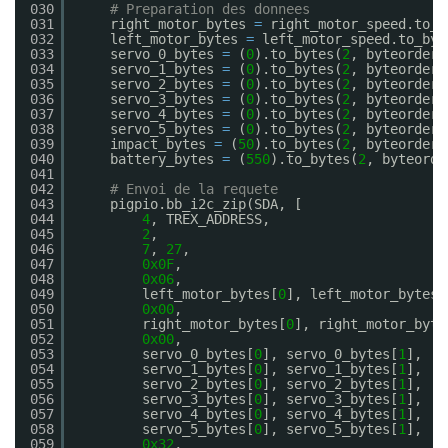
030
# Preparation des donnees
031
right_motor_bytes 
=
right_motor_speed.to_b
032
left_motor_bytes 
=
left_motor_speed.to_byt
033
servo_0_bytes 
=
(
0
).to_bytes(
2
, byteorder
=
034
servo_1_bytes 
=
(
0
).to_bytes(
2
, byteorder
=
035
servo_2_bytes 
=
(
0
).to_bytes(
2
, byteorder
=
036
servo_3_bytes 
=
(
0
).to_bytes(
2
, byteorder
=
037
servo_4_bytes 
=
(
0
).to_bytes(
2
, byteorder
=
038
servo_5_bytes 
=
(
0
).to_bytes(
2
, byteorder
=
039
impact_bytes 
=
(
50
).to_bytes(
2
, byteorder
=
040
battery_bytes 
=
(
550
).to_bytes(
2
, byteorde
041
042
# Envoi de la requete
043
pigpio.bb_i2c_zip(SDA, [
044
4
, TREX_ADDRESS,                      
045
2
,                                    
046
7
, 
27
,                                
047
0x0F
,                                 
048
0x06
,                                 
049
left_motor_bytes[
0
], left_motor_bytes[
050
0x00
,                                 
051
right_motor_bytes[
0
], right_motor_byte
052
0x00
,                                 
053
servo_0_bytes[
0
], servo_0_bytes[
1
],   
054
servo_1_bytes[
0
], servo_1_bytes[
1
],   
055
servo_2_bytes[
0
], servo_2_bytes[
1
],   
056
servo_3_bytes[
0
], servo_3_bytes[
1
],   
057
servo_4_bytes[
0
], servo_4_bytes[
1
],   
058
servo_5_bytes[
0
], servo_5_bytes[
1
],   
059
0x32
,                                 