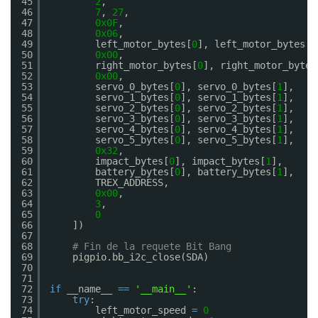
45
2
,                                     
46
7
, 
27
,                                 
47
0x0F
,                                  
48
0x06
,                                  
49
left_motor_bytes[
0
], left_motor_bytes[
1
50
0x00
,                                  
51
right_motor_bytes[
0
], right_motor_bytes
52
0x00
,                                  
53
servo_0_bytes[
0
], servo_0_bytes[
1
],    
54
servo_1_bytes[
0
], servo_1_bytes[
1
],    
55
servo_2_bytes[
0
], servo_2_bytes[
1
],    
56
servo_3_bytes[
0
], servo_3_bytes[
1
],    
57
servo_4_bytes[
0
], servo_4_bytes[
1
],    
58
servo_5_bytes[
0
], servo_5_bytes[
1
],    
59
0x32
,                                  
60
impact_bytes[
0
], impact_bytes[
1
],      
61
battery_bytes[
0
], battery_bytes[
1
],    
62
TREX_ADDRESS,                          
63
0x00
,                                  
64
3
,                                     
65
0
66
])
67
68
# Fin de la requete Bit Bang    
69
pigpio.bb_i2c_close(SDA)
70
71
72
if
__name__ 
=
=
'__main__'
:
73
try
:
74
left_motor_speed 
=
0