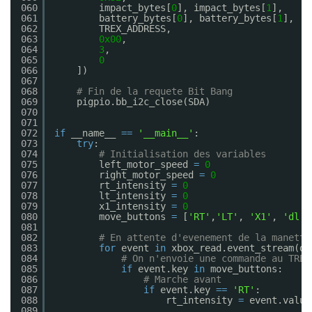
060
impact_bytes[
0
], impact_bytes[
1
],     
061
battery_bytes[
0
], battery_bytes[
1
],   
062
TREX_ADDRESS,                         
063
0x00
,                                 
064
3
,                                    
065
0
066
])
067
068
# Fin de la requete Bit Bang
069
pigpio.bb_i2c_close(SDA)
070
071
072
if
__name__ 
=
=
'__main__'
:
073
try
:
074
# Initialisation des variables
075
left_motor_speed 
=
0
076
right_motor_speed 
=
0
077
rt_intensity 
=
0
078
lt_intensity 
=
0
079
x1_intensity 
=
0
080
move_buttons 
=
[
'RT'
,
'LT'
, 
'X1'
, 
'dl'
,
081
082
# En attente d'evenement de la manette
083
for
event 
in
xbox_read.event_stream(de
084
# On n'envoie une commande au TREX
085
if
event.key 
in
move_buttons:
086
# Marche avant
087
if
event.key 
=
=
'RT'
:
088
rt_intensity 
=
event.value
089