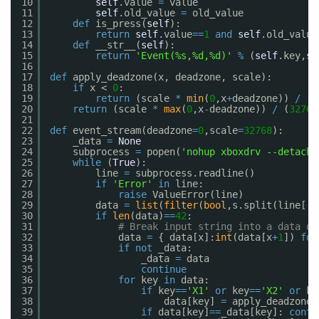
10
self
.value 
=
value
11
self
.old_value 
=
old_value
12
def
is_press(
self
):
13
return
self
.value
=
=
1
and
self
.old_value
14
def
__str__(
self
):
15
return
'Event(%s,%d,%d)'
%
(
self
.key,
se
16
17
def
apply_deadzone(x, deadzone, scale):
18
if
x < 
0
:
19
return
(scale 
*
min
(
0
,x
+
deadzone)) 
/
(
3
20
return
(scale 
*
max
(
0
,x
-
deadzone)) 
/
(
32768
21
22
def
event_stream(deadzone
=
0
,scale
=
32768
):
23
_data 
=
None
24
subprocess 
=
popen(
'nohup xboxdrv --detach-
25
while
(
True
):
26
line 
=
subprocess.readline()
27
if
'Error'
in
line:
28
raise
ValueError(line)
29
data 
=
list
(
filter
(
bool
,s.split(line[:
-
30
if
len
(data)
=
=
42
:
31
# Break input string into a data di
32
data 
=
{ data[x]:
int
(data[x
+
1
]) 
for
33
if
not
_data:
34
_data 
=
data
35
continue
36
for
key 
in
data:
37
if
key
=
=
'X1'
or
key
=
=
'X2'
or
ke
38
data[key] 
=
apply_deadzone(
39
if
data[key]
=
=
_data[key]: 
conti