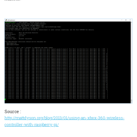
Source :
http://mattdyson.org/blog/2013/01/using-an-xbox-360-wireless-
controller-with-raspberry-pi/