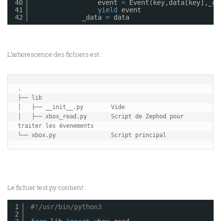
40
event 
=
Event(key,data[key],_da
41
yield
event
42
_data 
=
data
L’arborescence des fichiers est :
.

├── lib

│   ├── __init__.py        Vide

│   ├── xbox_read.py       Script de Zephod pour 
traiter les évenements

Le fichier test.py contient :
1
#!/usr/bin/python3
2