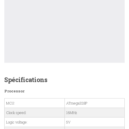
Spécifications
Processor
MCU:
ATmega328P
Clock speed:
16MHz
Logic voltage:
5V