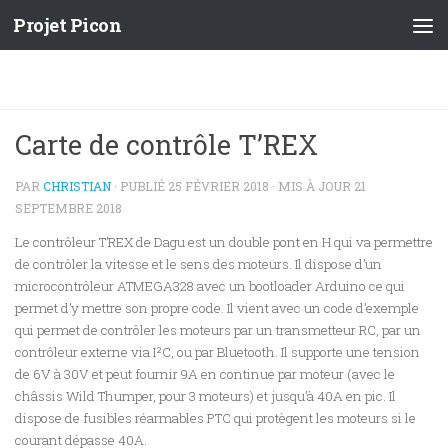
Projet Picon
Carte de contrôle T’REX
PAR
CHRISTIAN
· PUBLIÉ
25 FÉVRIER 2018
· MIS À JOUR
21
SEPTEMBRE 2018
Le contrôleur T’REX de Dagu est un double pont en H qui va permettre
de contrôler la vitesse et le sens des moteurs. Il dispose d’un
microcontrôleur ATMEGA328 avec un bootloader Arduino ce qui
permet d’y mettre son propre code. Il vient avec un code d’exemple
qui permet de contrôler les moteurs par un transmetteur RC, par un
contrôleur externe via I²C, ou par Bluetooth. Il supporte une tension
de 6V à 30V et peut fournir 9A en continue par moteur (avec le
châssis Wild Thumper, pour 3 moteurs) et jusqu’à 40A en pic. Il
dispose de fusibles réarmables PTC qui protègent les moteurs si le
courant dépasse 40A.