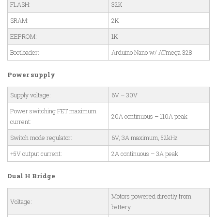
FLASH:
32K
SRAM:
2K
EEPROM:
1K
Bootloader:
Arduino Nano w/ ATmega 328
Power supply
Supply voltage:
6V – 30V
Power switching FET maximum
20A continuous – 110A peak
current:
Switch mode regulator:
6V, 3A maximum, 52kHz
+5V output current:
2A continuous – 3A peak
Dual H Bridge
Motors powered directly from
Voltage:
battery