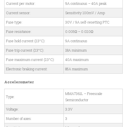
Current per motor:
9A continuous – 40A peak
Current sensor:
Sensitivity 100mV / Amp
Fuse type:
30V / 9A self-resetting PTC
Fuse resistance:
0.005Ω – 0.020Ω
Fuse hold current (23°C):
9A continuous
Fuse trip current (23°C):
18A minimum
Fuse maximum current (23°C):
40A maximum
Electronic braking current:
85A maximum
Accelerometer
MMA7361L – Freescale
Type:
Semiconductor
Voltage:
3.3V
Number of axes:
3