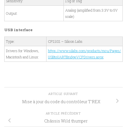
Sensitivity:
1.5g or ±6g
Analog (amplified from 3.3V to 5V
Output:
scale)
USB interface
Type:
CP2102 – Silicon Labs
Drivers for Windows,
https://www.silabs.com/products/mcu/Pages/
Macintosh and Linux:
USBtoUARTBridgeVCPDrivers.aspx
ARTICLE SUIVANT
Mise à jour du code du contrôleur T’REX
ARTICLE PRÉCÉDENT
Châssis Wild thumper