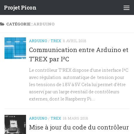
Projet Picon
CATÉGORIE :
ARDUINO
ARDUINO
/
TREX
8 AVRIL 2018
Communication entre Arduino et
T’REX par I²C
Le contrôleur T’REX dispose d’une interface I²C
avec régulation automatique de tension pour
les tensions de 1.8V à 5V. Cela lui permet d’être
asservi par un large éventail de contrôleurs
externes, dont le Raspberry Pi....
ARDUINO
/
TREX
18 MARS 2018
Mise à jour du code du contrôleur