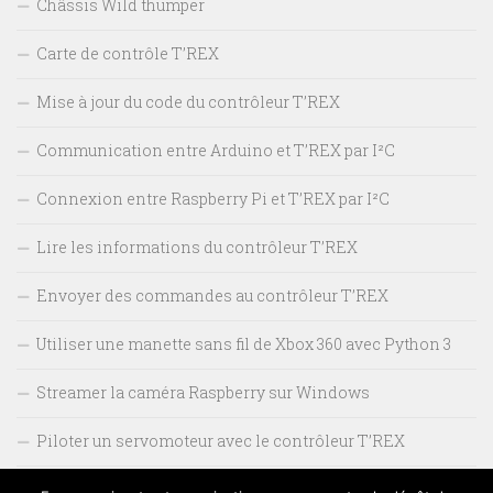
Châssis Wild thumper
Carte de contrôle T’REX
Mise à jour du code du contrôleur T’REX
Communication entre Arduino et T’REX par I²C
Connexion entre Raspberry Pi et T’REX par I²C
Lire les informations du contrôleur T’REX
Envoyer des commandes au contrôleur T’REX
Utiliser une manette sans fil de Xbox 360 avec Python 3
Streamer la caméra Raspberry sur Windows
Piloter un servomoteur avec le contrôleur T’REX
Monter un pan/tilt sur la caméra